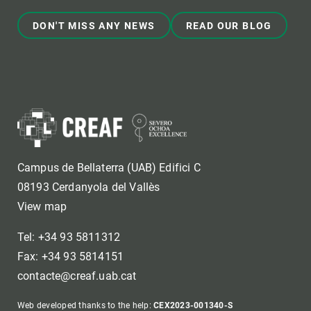
DON'T MISS ANY NEWS
READ OUR BLOG
Campus de Bellaterra (UAB) Edifici C
08193 Cerdanyola del Vallès
View map
Tel: +34 93 5811312
Fax: +34 93 5814151
contacte@creaf.uab.cat
Web developed thanks to the help:
CEX2023-001340-S