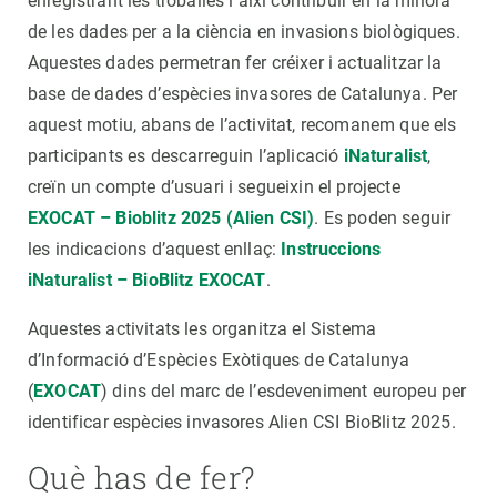
enregistrant les troballes i així contribuir en la millora
de les dades per a la ciència en invasions biològiques.
Aquestes dades permetran fer créixer i actualitzar la
base de dades d’espècies invasores de Catalunya. Per
aquest motiu, abans de l’activitat, recomanem que els
participants es descarreguin l’aplicació
iNaturalist
,
creïn un compte d’usuari i segueixin el projecte
EXOCAT – Bioblitz 2025 (Alien CSI)
. Es poden seguir
les indicacions d’aquest enllaç:
Instruccions
iNaturalist – BioBlitz EXOCAT
.
Aquestes activitats les organitza el Sistema
d’Informació d’Espècies Exòtiques de Catalunya
(
EXOCAT
) dins del marc de l’esdeveniment europeu per
identificar espècies invasores Alien CSI BioBlitz 2025.
Què has de fer?