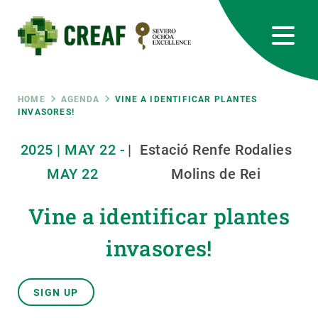
Skip
to
main
content
CREAF
EN
CA
ES
Bluesky
Instagram
Linkedin
Twitter
Youtube
RRSS
Breadcrumb
HOME
AGENDA
VINE A IDENTIFICAR PLANTES
INVASORES!
Featured
INTRANET
2025
|
MAY
22
-
|
Estació Renfe Rodalies
responsive
MAY
22
Molins de Rei
Responsive
Vine a identificar plantes
ABOUT US
invasores!
menu
RESEARCH
SCIENCE IN ACTION
SIGN UP
JOIN US