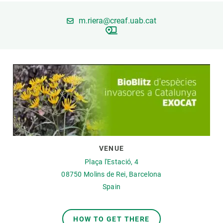
m.riera@creaf.uab.cat
GET INVOLVED
NEWS AND AGENDA
VENUE
Plaça l'Estació, 4
08750
Molins de Rei, Barcelona
Spain
HOW TO GET THERE