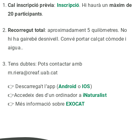
Cal inscripció prèvia
:
Inscripció
. Hi haurà un
màxim de
20 participants
.
Recorregut total
: aproximadament 5 quilòmetres. No
hi ha gairebé desnivell. Convé portar calçat còmode i
aigua..
Tens dubtes: Pots contactar amb
m.riera@creaf.uab.cat
👉 Descarrega't l’app (
Android
o
IOS
)
👉Accedeix des d'un ordinador a
iNaturalist
👉 Més informació sobre
EXOCAT