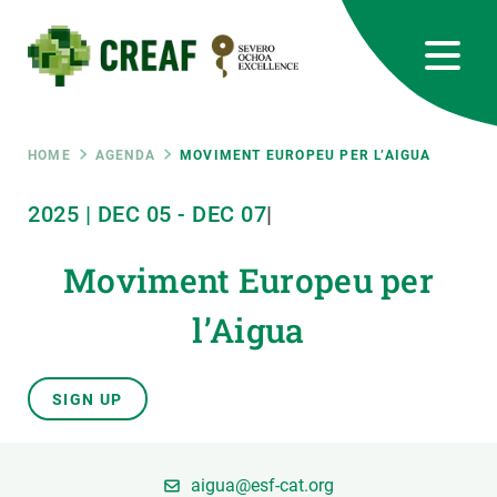
Skip
to
main
content
CREAF
EN
CA
ES
Bluesky
Instagram
Linkedin
Twitter
Youtube
RRSS
Breadcrumb
HOME
AGENDA
MOVIMENT EUROPEU PER L’AIGUA
Featured
2025
|
DEC
05
-
DEC
07
|
INTRANET
responsive
Moviment Europeu per
l’Aigua
Responsive
ABOUT US
menu
RESEARCH
SIGN UP
SCIENCE IN ACTION
aigua@esf-cat.org
JOIN US