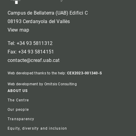
Campus de Bellaterra (UAB) Edifici C
08193 Cerdanyola del Vallès
View map
Tel: +34 93 5811312
Fax: +34 93 5814151
contacte@creaf.uab.cat
Web developed thanks to the help:
CEX2023-001340-S
Web development by Omitsis Consulting
Footer
ABOUT US
The Centre
Our people
Transparency
Equity, diversity and inclusion