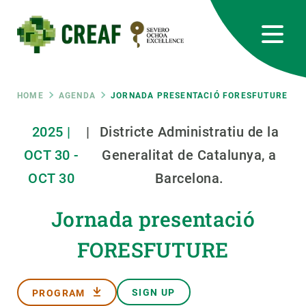
Skip
to
main
content
CREAF
EN
CA
ES
Bluesky
Instagram
Linkedin
Twitter
Youtube
RRSS
Breadcrumb
HOME
AGENDA
JORNADA PRESENTACIÓ FORESFUTURE
Featured
2025
|
|
Districte Administratiu de la
INTRANET
OCT
30
-
Generalitat de Catalunya, a
responsive
OCT
30
Barcelona.
Responsive
ABOUT US
Jornada presentació
menu
RESEARCH
FORESFUTURE
SCIENCE IN ACTION
SIGN UP
PROGRAM
JOIN US