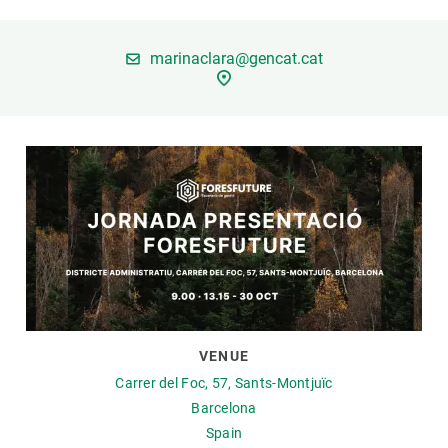
GET INVOLVED
marinaclara@gencat.cat
NEWS AND AGENDA
VENUE
Carrer del Foc, 57, Sants-Montjuïc
Barcelona
Spain