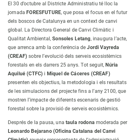
El 30 d’octubre al Districte Administratiu té lloc la
jornada
FORESFUTURE
, que posa el focus en el futur
dels boscos de Catalunya en un context de canvi
global. La Directora General de Canvi Climàtic i
Qualitat Ambiental,
Sonsoles Letang
, inaugura l’acte,
que arrenca amb la conferència de
Jordi Vayreda
(CREAF)
sobre l’evolució dels serveis ecosistèmics
forestals en els darrers 25 anys. Tot seguit,
Núria
Aquilué (CTFC)
i
Miquel de Cáceres (CREAF)
presenten els objectius, la metodologia i els resultats
de les simulacions del projecte fins a l’any 2100, que
mostren l’impacte de diferents escenaris de gestió
forestal sobre la provisió de serveis ecosistèmics.
Després de la pausa, una
taula rodona
moderada per
Leonardo Bejarano (Oficina Catalana del Canvi
Climàtic)
reuneix representants de l’administració