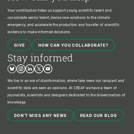
Your contribution helps us support young scientific talent and
consolidate senior talent, devise new solutions to the climate
emergency, and accelerate the production and transfer of scientific
evidence to make informed decisions.
GIVE
HOW CAN YOU COLLABORATE?
Stay informed
Bluesky
Instagram
Linkedin
Twitter
Youtube
We live in an era of disinformation, where fake news run rampant and
scientific data are seen as opinions. At CREAF we have a team of
journalists, scientists and designers dedicated to the dissemination of
knowledge.
DON'T MISS ANY NEWS
READ OUR BLOG