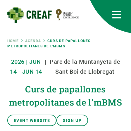
Skip
to
main
content
CREAF
EN
CA
ES
Bluesky
Instagram
Linkedin
Twitter
Youtube
RRSS
Breadcrumb
HOME
AGENDA
CURS DE PAPALLONES
METROPOLITANES DE L'MBMS
Featured
INTRANET
2026
|
JUN
|
Parc de la Muntanyeta de
responsive
14
-
JUN
14
Sant Boi de Llobregat
Responsive
Curs de papallones
ABOUT US
metropolitanes de l'mBMS
menu
RESEARCH
SCIENCE IN ACTION
EVENT WEBSITE
SIGN UP
JOIN US