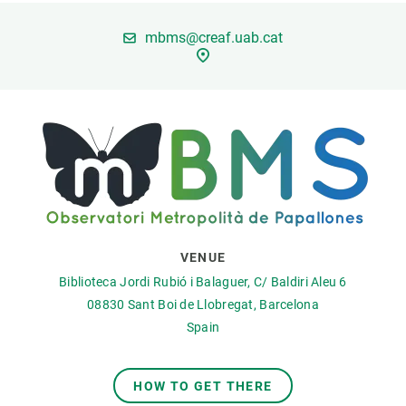
mbms@creaf.uab.cat
GET INVOLVED
NEWS AND AGENDA
VENUE
Biblioteca Jordi Rubió i Balaguer, C/ Baldiri Aleu 6
08830
Sant Boi de Llobregat, Barcelona
Spain
HOW TO GET THERE