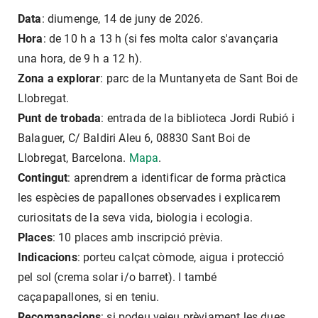
Data
: diumenge, 14 de juny de 2026.
Hora
: de 10 h a 13 h (si fes molta calor s'avançaria
una hora, de 9 h a 12 h).
Zona a explorar
: parc de la Muntanyeta de Sant Boi de
Llobregat.
Punt de trobada
: entrada de la biblioteca Jordi Rubió i
Balaguer, C/ Baldiri Aleu 6, 08830 Sant Boi de
Llobregat, Barcelona.
Mapa
.
Contingut
: aprendrem a identificar de forma pràctica
les espècies de papallones observades i explicarem
curiositats de la seva vida, biologia i ecologia.
Places
: 10 places amb inscripció prèvia.
Indicacions
: porteu calçat còmode, aigua i protecció
pel sol (crema solar i/o barret). I també
caçapapallones, si en teniu.
Recomanacions
: si podeu veieu prèviament les dues