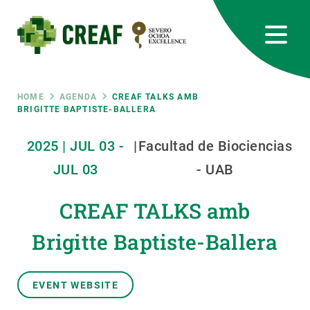
Skip
to
main
content
CREAF
EN
CA
ES
Bluesky
Instagram
Linkedin
Twitter
Youtube
RRSS
Breadcrumb
HOME
AGENDA
CREAF TALKS AMB
BRIGITTE BAPTISTE-BALLERA
Featured
INTRANET
2025
|
JUL
03
-
|
Facultad de Biociencias
responsive
JUL
03
- UAB
Responsive
CREAF TALKS amb
ABOUT US
Brigitte Baptiste-Ballera
menu
RESEARCH
SCIENCE IN ACTION
EVENT WEBSITE
JOIN US