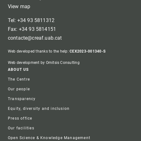
View map
Tel: +34 93 5811312
Fax: +34 93 5814151
contacte@creaf.uab.cat
Web developed thanks to the help:
CEX2023-001340-S
Web development by Omitsis Consulting
Footer
ABOUT US
The Centre
Our people
Transparency
Equity, diversity and inclusion
Press office
Our facilities
Open Science & Knowledge Management