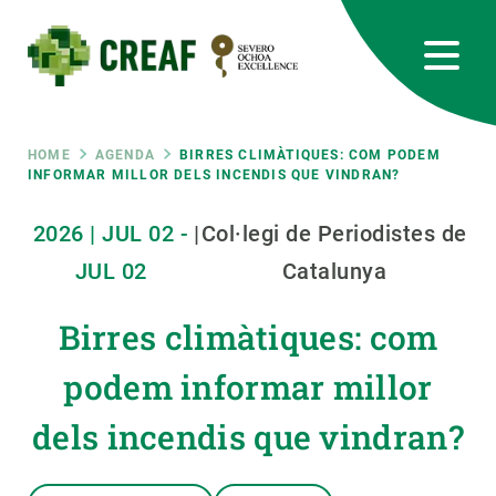
Skip
to
main
content
CREAF
EN
CA
ES
Bluesky
Instagram
Linkedin
Twitter
Youtube
RRSS
Breadcrumb
HOME
AGENDA
BIRRES CLIMÀTIQUES: COM PODEM
INFORMAR MILLOR DELS INCENDIS QUE VINDRAN?
Featured
INTRANET
2026
|
JUL
02
-
|
Col·legi de Periodistes de
responsive
JUL
02
Catalunya
Responsive
Birres climàtiques: com
ABOUT US
podem informar millor
menu
RESEARCH
dels incendis que vindran?
SCIENCE IN ACTION
JOIN US