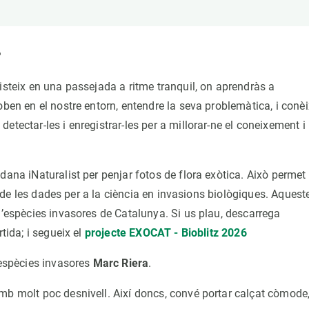
n
Technical services
Academic opportunitie
s
Apply for your ERC g
Master's and PhD p
?
s
Request your MSCA-P
sisteix en una passejada a ritme tranquil, on aprendràs a
Visitors and sabbatic
oben en el nostre entorn, entendre la seva problemàtica, i conèi
Human Resources Stra
tectar-les i enregistrar-les per a millorar-ne el coneixement i
Job board
dana iNaturalist per penjar fotos de flora exòtica. Això permet
ra de les dades per a la ciència en invasions biològiques. Aquest
d’espècies invasores de Catalunya. Si us plau, descarrega
tida; i segueix el
projecte EXOCAT - Bioblitz 2026
 espècies invasores
Marc Riera
.
mb molt poc desnivell. Així doncs, convé portar calçat còmode