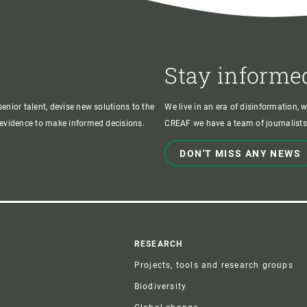
Stay informe
enior talent, devise new solutions to the
We live in an era of disinformation, 
c evidence to make informed decisions.
CREAF we have a team of journalists,
DON'T MISS ANY NEWS
r
RESEARCH
Projects, tools and research groups
Biodiversity