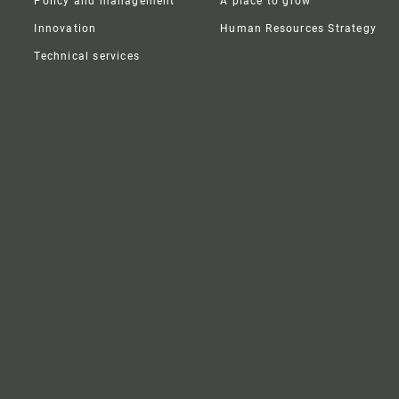
Policy and management
A place to grow
Innovation
Human Resources Strategy
Technical services