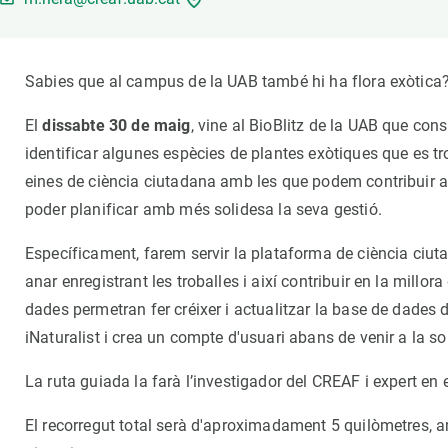
Brand and logos
Earth observatio
Facilities
Transversal topic
Equity, Diversity and Inclusion (EDI)
Publications
Sabies que al campus de la UAB també hi ha flora exòtica
Press office
Synthesis Action
El
dissabte 30 de maig
, vine al BioBlitz de la UAB que con
Open Science & Knowledge Management
identificar algunes espècies de plantes exòtiques que es tr
Documentation
eines de ciència ciutadana amb les que podem contribuir a de
poder planificar amb més solidesa la seva gestió.
Específicament, farem servir la plataforma de ciència ciuta
anar enregistrant les troballes i així contribuir en la millo
dades permetran fer créixer i actualitzar la base de dades 
iNaturalist i crea un compte d'usuari abans de venir a la sor
La ruta guiada la farà l’investigador del CREAF i expert en
El recorregut total serà d'aproximadament 5 quilòmetres, a