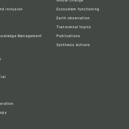
Global change
and inclusion
Ecosystem functioning
Earth observation
Transversal topics
Knowledge Management
Publications
Synthesis Actions
s
ial
boration
ropy