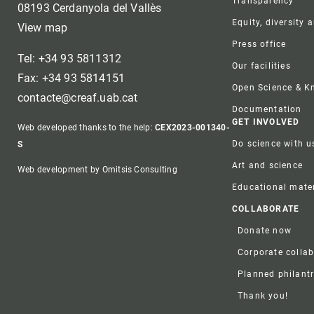
Transparency
08193 Cerdanyola del Vallès
Equity, diversity 
View map
Press office
Tel: +34 93 5811312
Our facilities
Fax: +34 93 5814151
Open Science & 
contacte@creaf.uab.cat
Documentation
GET INVOLVED
Web developed thanks to the help:
CEX2023-001340-
Do science with u
S
Art and science
Web development by Omitsis Consulting
Educational mater
COLLABORATE
Donate now
Corporate colla
Planned philant
Thank you!