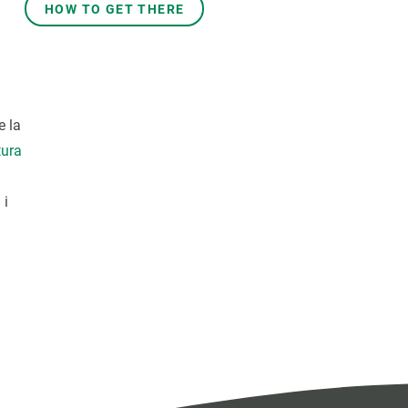
HOW TO GET THERE
e la
tura
 i