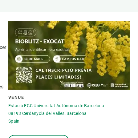
s
Biodiversity
rant
Global change
rogrammes
Ecosystem functioning
F
Earth Observation
als
xer
tegy
es
VENUE
Estació FGC Universitat Autònoma de Barcelona
08193
Cerdanyola del Vallès, Barcelona
Spain
,