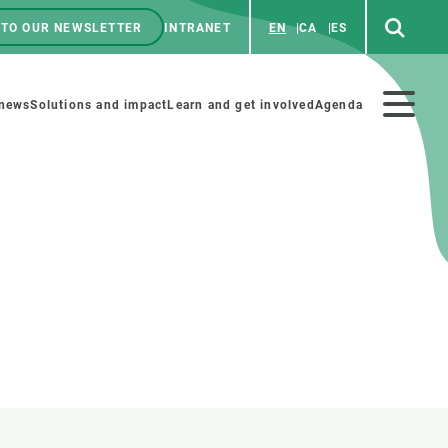
 TO OUR NEWSLETTER
INTRANET
EN
CA
ES
ú
enú
 news
Solutions and impact
Learn and get involved
Agenda
ecundario
GET INVOLVED
NEWS AND AGENDA
Art and science
Agenda
Do science with us
Previous events
 activities
Educational materials
News
COLLABORATE
All news