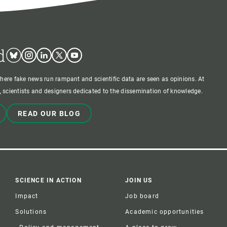
d
Bluesky
Instagram
Linkedin
Twitter
Youtube
where fake news run rampant and scientific data are seen as opinions. At
 scientists and designers dedicated to the dissemination of knowledge.
READ OUR BLOG
SCIENCE IN ACTION
JOIN US
Impact
Job board
Solutions
Academic opportunities