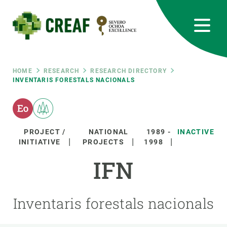
Skip
to
main
content
CREAF
EN
CA
ES
Bluesky
Instagram
Linkedin
Twitter
Youtube
RRSS
Breadcrumb
HOME
RESEARCH
RESEARCH DIRECTORY
INVENTARIS FORESTALS NACIONALS
Featured
INTRANET
responsive
PROJECT /
NATIONAL
1989
-
INACTIVE
INITIATIVE
PROJECTS
1998
Responsive
ABOUT US
IFN
menu
RESEARCH
Inventaris forestals nacionals
SCIENCE IN ACTION
JOIN US