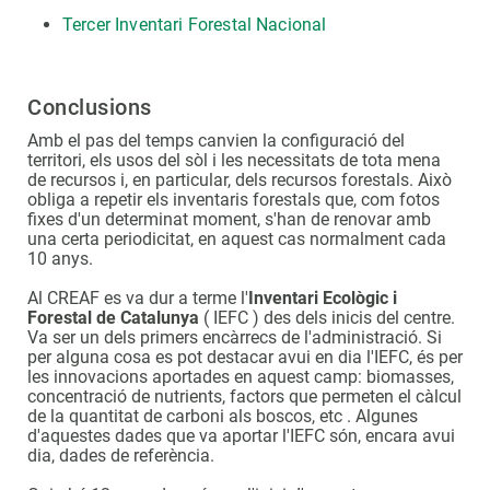
Tercer Inventari Forestal Nacional
Conclusions
Amb el pas del temps canvien la configuració del
territori, els usos del sòl i les necessitats de tota mena
de recursos i, en particular, dels recursos forestals. Això
obliga a repetir els inventaris forestals que, com fotos
fixes d'un determinat moment, s'han de renovar amb
una certa periodicitat, en aquest cas normalment cada
10 anys.
Al CREAF es va dur a terme l'
Inventari Ecològic i
Forestal de Catalunya
( IEFC ) des dels inicis del centre.
Va ser un dels primers encàrrecs de l'administració. Si
per alguna cosa es pot destacar avui en dia l'IEFC, és per
les innovacions aportades en aquest camp: biomasses,
concentració de nutrients, factors que permeten el càlcul
de la quantitat de carboni als boscos, etc . Algunes
d'aquestes dades que va aportar l'IEFC són, encara avui
dia, dades de referència.