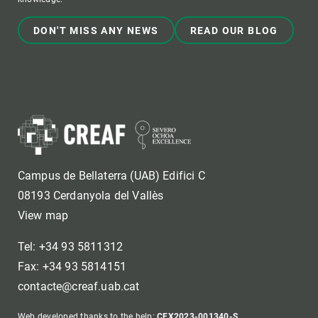
DON'T MISS ANY NEWS
READ OUR BLOG
Campus de Bellaterra (UAB) Edifici C
08193 Cerdanyola del Vallès
View map
Tel: +34 93 5811312
Fax: +34 93 5814151
contacte@creaf.uab.cat
Web developed thanks to the help:
CEX2023-001340-S