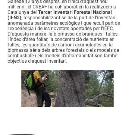
Gairebé 12 anys després, en l'inici d'aquest nou
mil·lenni, el CREAF ha col·laborat en la realització a
Catalunya del
Tercer Inventari Forestal Nacional
(IFN3)
, responsabilitzant-se de la part de l'inventari
anomenada paràmetres ecològics i que recull part de
l'experiència i de les novetats aportades per l'IEFC.
D'aquesta manera, la biomassa de branques i fulles,
l'índex d'àrea foliar, la concentració de nutrients en
fulles, les quantitats de carboni acumulades en la
biomassa aèria dels arbres forestals o els models de
combustible i els models d'inflamabilitat són també
objectius d'aquest inventari.