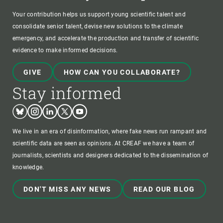
Your contribution helps us support young scientific talent and
consolidate senior talent, devise new solutions to the climate
emergency, and accelerate the production and transfer of scientific
evidence to make informed decisions.
GIVE
HOW CAN YOU COLLABORATE?
Stay informed
Bluesky
Instagram
Linkedin
Twitter
Youtube
We live in an era of disinformation, where fake news run rampant and
scientific data are seen as opinions. At CREAF we have a team of
journalists, scientists and designers dedicated to the dissemination of
knowledge.
DON'T MISS ANY NEWS
READ OUR BLOG