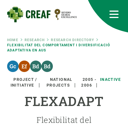
Skip
to
main
content
CREAF
EN
CA
ES
Bluesky
Instagram
Linkedin
Twitter
Youtube
RRSS
Breadcrumb
HOME
RESEARCH
RESEARCH DIRECTORY
FLEXIBILITAT DEL COMPORTAMENT I DIVERSIFICACIÓ
ADAPTATIVA EN AUS
Featured
INTRANET
responsive
PROJECT /
NATIONAL
2005
-
INACTIVE
Responsive
INITIATIVE
PROJECTS
2006
ABOUT US
FLEXADAPT
menu
RESEARCH
SCIENCE IN ACTION
Flexibilitat del
JOIN US