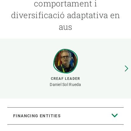
comportament i
diversificació adaptativa en
GET INVOLVED
aus
NEWS AND AGENDA
CREAF LEADER
Daniel Sol Rueda
FINANCING ENTITIES