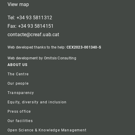
View map
Tel: +34 93 5811312
Fax: +34 93 5814151
contacte@creaf.uab.cat
Web developed thanks to the help:
CEX2023-001340-S
Web development by Omitsis Consulting
Footer
ABOUT US
The Centre
Our people
Transparency
Equity, diversity and inclusion
Press office
Our facilities
Open Science & Knowledge Management