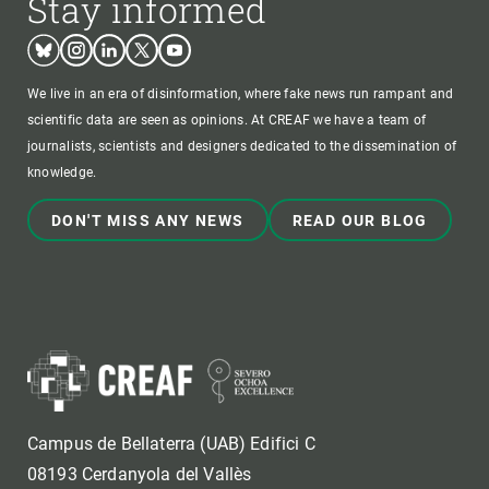
Stay informed
Bluesky
Instagram
Linkedin
Twitter
Youtube
We live in an era of disinformation, where fake news run rampant and
scientific data are seen as opinions. At CREAF we have a team of
journalists, scientists and designers dedicated to the dissemination of
knowledge.
DON'T MISS ANY NEWS
READ OUR BLOG
Campus de Bellaterra (UAB) Edifici C
08193 Cerdanyola del Vallès