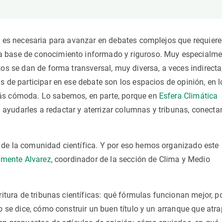
n
Technical services
Academic opportunitie
s
Apply for your ERC g
Master's and PhD p
co es necesaria para avanzar en debates complejos que requier
s
Request your MSCA-P
a base de conocimiento informado y riguroso. Muy especialme
Visitors and sabbatic
os se dan de forma transversal, muy diversa, a veces indirecta
Human Resources Stra
s de participar en ese debate son los espacios de opinión, en l
más cómoda. Lo sabemos, en parte, porque en
Esfera Climática
Job board
ayudarles a redactar y aterrizar columnas y tribunas, conect
 de la comunidad científica. Y por eso hemos organizado este
emente Alvarez
, coordinador de la sección de Clima y Medio
ritura de tribunas científicas: qué fórmulas funcionan mejor, p
o se dice, cómo construir un buen título y un arranque que atra