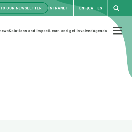
 TO OUR NEWSLETTER
INTRANET
EN
CA
ES
ú
enú
 news
Solutions and impact
Learn and get involved
Agenda
ecundario
GET INVOLVED
NEWS AND AGENDA
Art and science
Agenda
Do science with us
Previous events
 activities
Educational materials
News
COLLABORATE
All news