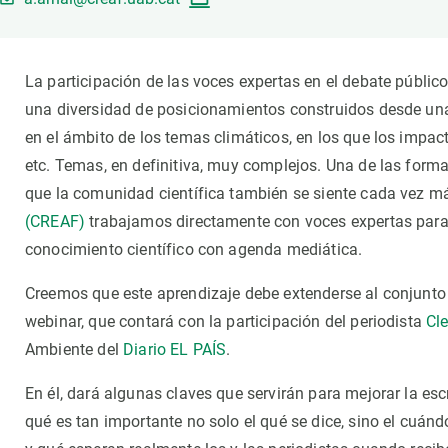
Brand and logos
Earth observatio
Facilities
Transversal topic
Equity, Diversity and Inclusion (EDI)
Publications
La participación de las voces expertas en el debate públi
Press office
Synthesis Action
una diversidad de posicionamientos construidos desde un
Open Science & Knowledge Management
en el ámbito de los temas climáticos, en los que los impact
Documentation
etc. Temas, en definitiva, muy complejos. Una de las forma
que la comunidad científica también se siente cada vez 
(CREAF)
trabajamos directamente con voces expertas para 
conocimiento científico con agenda mediática.
Creemos que este aprendizaje debe extenderse al conjunto
webinar, que contará con la participación del periodista
Cl
Ambiente del
Diario EL PAÍS
.
En él, dará algunas claves que servirán para mejorar la esc
qué es tan importante no solo el qué se dice, sino el cuánd