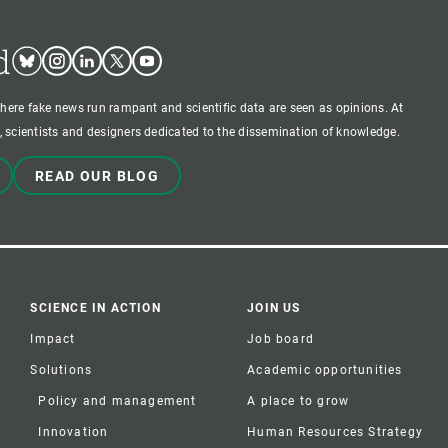
d
Bluesky
Instagram
Linkedin
Twitter
Youtube
where fake news run rampant and scientific data are seen as opinions. At
 scientists and designers dedicated to the dissemination of knowledge.
READ OUR BLOG
SCIENCE IN ACTION
JOIN US
Impact
Job board
Solutions
Academic opportunities
Policy and management
A place to grow
Innovation
Human Resources Strategy