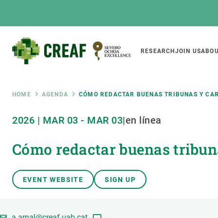
Skip
to
main
content
Main
RESEARCH
JOIN US
ABOU
CREAF
naviga
Breadcrumb
HOME
AGENDA
CÓMO REDACTAR BUENAS TRIBUNAS Y CAR
Featured
2026
|
MAR
03
-
MAR
03
|
en línea
INTRANET
Cómo redactar buenas tribuna
Responsive
ABOUT US
RESEARCH
responsive
The Center
Projects, tools a
menu
Institutional organisation
Biodiversity
EVENT WEBSITE
SIGN UP
Transparency
Global change
Our team
Functioning of e
a.arnal@creaf.uab.cat