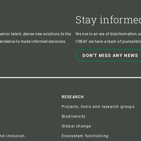
Stay informe
enior talent, devise new solutions to the
We live in an era of disinformation, 
c evidence to make informed decisions.
CREAF we have a team of journalists,
DON'T MISS ANY NEWS
r
RESEARCH
Projects, tools and research groups
Biodiversity
Global change
and inclusion
Ecosystem functioning