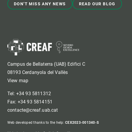
DON'T MISS ANY NEWS
READ OUR BLOG
Campus de Bellaterra (UAB) Edifici C
08193 Cerdanyola del Vallès
View map
Tel: +34 93 5811312
Fax: +34 93 5814151
contacte@creaf.uab.cat
Web developed thanks to the help:
CEX2023-001340-S