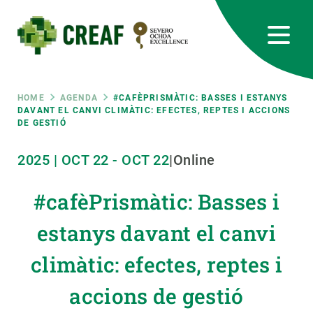
Skip
to
main
content
CREAF
EN
CA
ES
Bluesky
Instagram
Linkedin
Twitter
Youtube
RRSS
Breadcrumb
HOME
AGENDA
#CAFÈPRISMÀTIC: BASSES I ESTANYS
DAVANT EL CANVI CLIMÀTIC: EFECTES, REPTES I ACCIONS
DE GESTIÓ
Featured
INTRANET
2025
|
OCT
22
-
OCT
22
|
Online
responsive
#cafèPrismàtic: Basses i
Responsive
ABOUT US
estanys davant el canvi
menu
RESEARCH
climàtic: efectes, reptes i
SCIENCE IN ACTION
accions de gestió
JOIN US