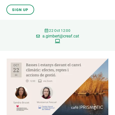
SIGN UP
GET INVOLVED
NEWS AND AGENDA
22 Oct 12:00
a.gimbert@creaf.cat