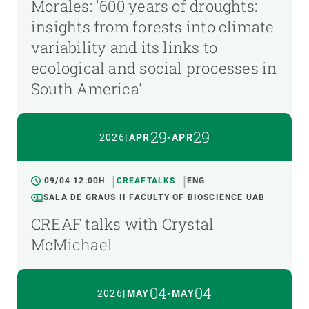
Morales: '600 years of droughts:
insights from forests into climate
variability and its links to
ecological and social processes in
South America'
29
29
2026
|
APR
-
APR
09/04 12:00H
CREAFTALKS
ENG
SALA DE GRAUS II FACULTY OF BIOSCIENCE UAB
CREAF talks with Crystal
McMichael
04
04
2026
|
MAY
-
MAY