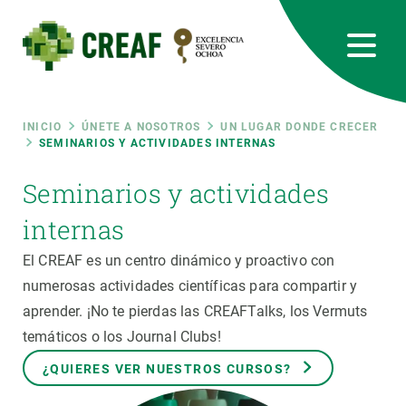
Pasar
al
contenido
principal
CREAF
EN
CA
ES
Bluesky
Instagram
Linkedin
Twitter
Youtube
RRSS
Ruta
INICIO
ÚNETE A NOSOTROS
UN LUGAR DONDE CRECER
SEMINARIOS Y ACTIVIDADES INTERNAS
Featured
INTRANET
de
Seminarios y actividades
responsive
internas
navegación
El CREAF es un centro dinámico y proactivo con
Responsive
SOBRE NOSOTROS
numerosas actividades científicas para compartir y
aprender. ¡No te pierdas las CREAFTalks, los Vermuts
menu
INVESTIGACIÓN
temáticos o los Journal Clubs!
CIENCIA EN ACCIÓN
¿QUIERES VER NUESTROS CURSOS?
ÚNETE A NOSOTROS