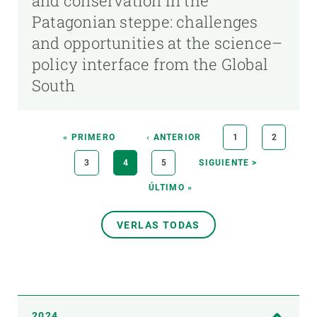
and conservation in the
Patagonian steppe: challenges
and opportunities at the science–
policy interface from the Global
South
Paginación
PRIMERA
« PRIMERO
PÁGINA
‹ ANTERIOR
PÁGINA
1
PÁGINA
2
PÁGINA
ANTERIOR
PÁGINA
3
PÁGINA
4
PÁGINA
5
SIGUIENTE
SIGUIENTE >
ACTUAL
PÁGINA
ÚLTIMA
ÚLTIMO »
PÁGINA
VERLAS TODAS
2024