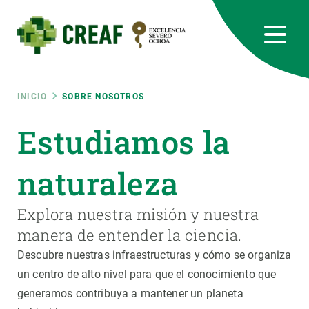
Pasar
al
contenido
principal
CREAF
EN
CA
ES
Bluesky
Instagram
Linkedin
Twitter
Youtube
RRSS
Ruta
INICIO
SOBRE NOSOTROS
Featured
Estudiamos la
INTRANET
de
responsive
naturaleza
navegación
Responsive
Explora nuestra misión y nuestra
SOBRE NOSOTROS
manera de entender la ciencia.
menu
INVESTIGACIÓN
Descubre nuestras infraestructuras y cómo se organiza
un centro de alto nivel para que el conocimiento que
CIENCIA EN ACCIÓN
generamos contribuya a mantener un planeta
ÚNETE A NOSOTROS