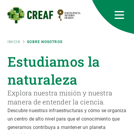
Pasar
al
contenido
principal
CREAF
EN
CA
ES
Bluesky
Instagram
Linkedin
Twitter
Youtube
RRSS
Ruta
INICIO
SOBRE NOSOTROS
Featured
Estudiamos la
INTRANET
de
responsive
naturaleza
navegación
Responsive
Explora nuestra misión y nuestra
SOBRE NOSOTROS
manera de entender la ciencia.
menu
INVESTIGACIÓN
Descubre nuestras infraestructuras y cómo se organiza
un centro de alto nivel para que el conocimiento que
CIENCIA EN ACCIÓN
generamos contribuya a mantener un planeta
ÚNETE A NOSOTROS