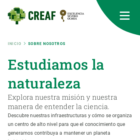
Pasar
al
contenido
principal
CREAF
EN
CA
ES
Bluesky
Instagram
Linkedin
Twitter
Youtube
RRSS
Ruta
INICIO
SOBRE NOSOTROS
Featured
Estudiamos la
INTRANET
de
responsive
naturaleza
navegación
Responsive
Explora nuestra misión y nuestra
SOBRE NOSOTROS
manera de entender la ciencia.
menu
INVESTIGACIÓN
Descubre nuestras infraestructuras y cómo se organiza
un centro de alto nivel para que el conocimiento que
CIENCIA EN ACCIÓN
generamos contribuya a mantener un planeta
ÚNETE A NOSOTROS