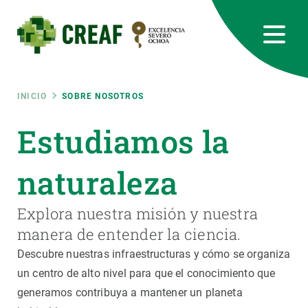
Pasar
al
contenido
principal
CREAF
EN
CA
ES
Bluesky
Instagram
Linkedin
Twitter
Youtube
RRSS
Ruta
INICIO
SOBRE NOSOTROS
Featured
Estudiamos la
INTRANET
de
responsive
naturaleza
navegación
Responsive
Explora nuestra misión y nuestra
SOBRE NOSOTROS
manera de entender la ciencia.
menu
INVESTIGACIÓN
Descubre nuestras infraestructuras y cómo se organiza
un centro de alto nivel para que el conocimiento que
CIENCIA EN ACCIÓN
generamos contribuya a mantener un planeta
ÚNETE A NOSOTROS