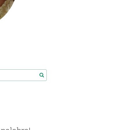
beca ERC
 de másteres y doctorado
 o sabático
onde crecer
o de carrera
s y actividades internas
emos formación