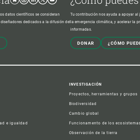
os datos científicos se consideran
Tu contribución nos ayuda a apoyar al j
 diseñadores dedicados a la difusión del
la emergencia climática, y acelerar la 
informadas.
!
DONAR
¿CÓMO PUED
er
INVESTIGACIÓN
Proyectos, herramientas y grupos
Biodiversidad
Cambio global
dad e igualdad
Funcionamento de los ecosistema
a
Observación de la tierra