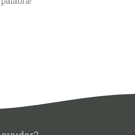
 palabra!
 ayudar?