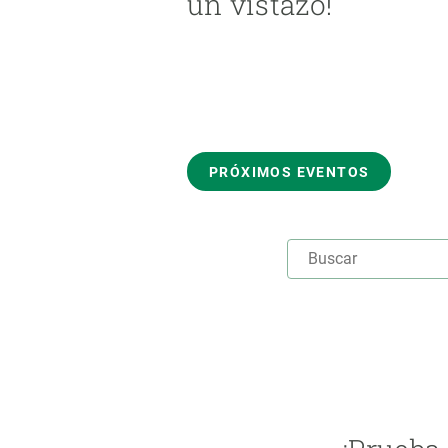
un vistazo!
Marca y logotipos
Observac
Instalaciones
Temas t
Equidad, Diversidad e Inclusión (EDI)
Publica
Oficina de prensa
Synthesi
Ciencia abierta y gestión del conocimiento
Documentación
PRÓXIMOS EVENTOS
NOTICIAS Y AGENDA
Agenda
Eventos anteriores
Actualidad
Noticias
Biodiversidad
FECHA DEL EVENTO
Cambio global
Funcionamiento de los ecosistemas