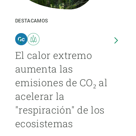
PARTICIPA
DESTACAMOS
DEST
NOTICIAS Y AGENDA
El calor extremo
Las
aumenta las
cer
emisiones de CO₂ al
ext
acelerar la
cad
"respiración" de los
má
ecosistemas
ÁNGE