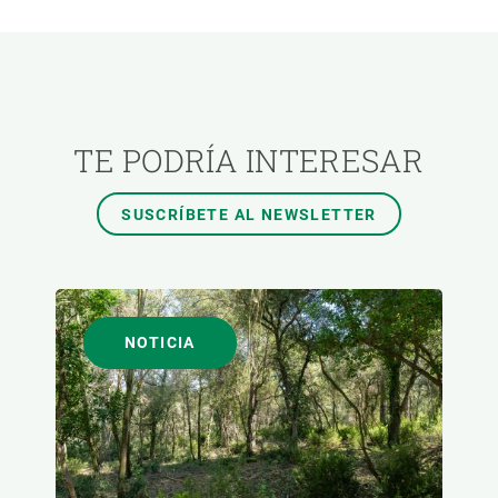
ÁREAS DE INVESTIGACIÓN
TEMAS TRANSVERSALES
TE PODRÍA INTERESAR
FORMATO
SUSCRÍBETE AL NEWSLETTER
AUTOR
NOTICIA