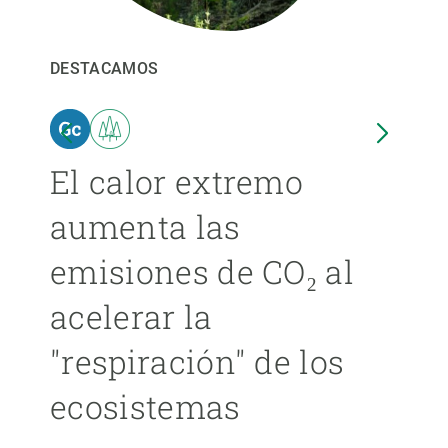
PARTICIPA
DESTACAMOS
DEST
NOTICIAS Y AGENDA
El calor extremo
Las
aumenta las
cer
emisiones de CO₂ al
ext
acelerar la
cad
"respiración" de los
má
ecosistemas
ÁNGE