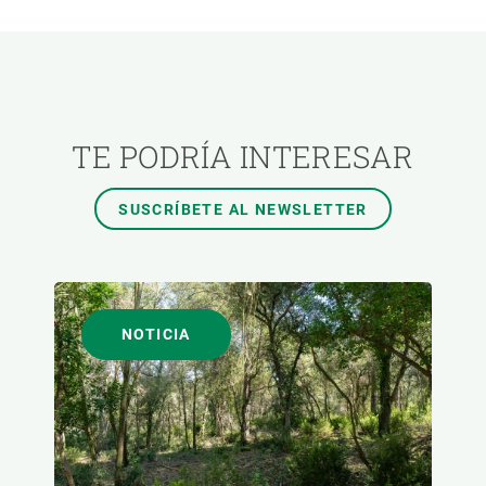
ÁREAS DE INVESTIGACIÓN
TEMAS TRANSVERSALES
TE PODRÍA INTERESAR
FORMATO
SUSCRÍBETE AL NEWSLETTER
AUTOR
NOTICIA