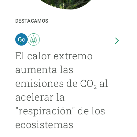
PARTICIPA
DESTACAMOS
DEST
NOTICIAS Y AGENDA
El calor extremo
Las
aumenta las
cer
emisiones de CO₂ al
ext
acelerar la
cad
"respiración" de los
má
ecosistemas
ÁNGE