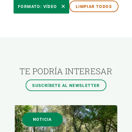
ÁREAS DE INVESTIGACIÓN
FORMATO: VÍDEO
LIMPIAR TODOS
TEMAS TRANSVERSALES
FORMATO
AUTOR
TE PODRÍA INTERESAR
SUSCRÍBETE AL NEWSLETTER
NOTICIA