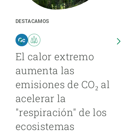
PARTICIPA
DESTACAMOS
DEST
NOTICIAS Y AGENDA
El calor extremo
Las
aumenta las
cer
emisiones de CO₂ al
ext
acelerar la
cad
"respiración" de los
má
ecosistemas
ÁNGE