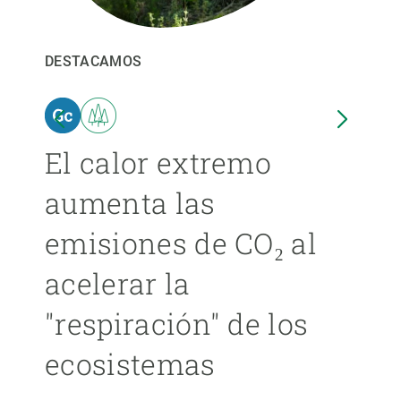
PARTICIPA
DESTACAMOS
DEST
NOTICIAS Y AGENDA
El calor extremo
Las
aumenta las
cer
emisiones de CO₂ al
ext
acelerar la
cad
"respiración" de los
má
ecosistemas
ÁNGE