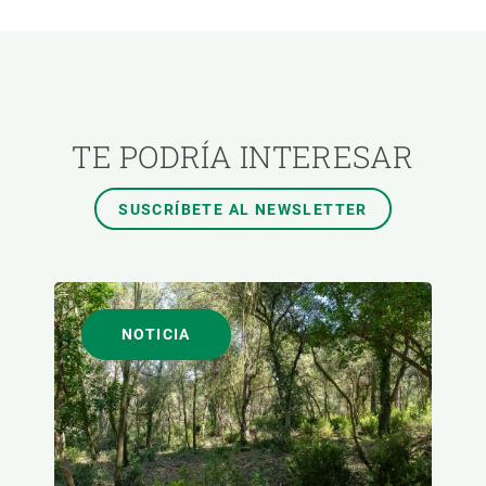
ÁREAS DE INVESTIGACIÓN
TEMAS TRANSVERSALES
TE PODRÍA INTERESAR
FORMATO
SUSCRÍBETE AL NEWSLETTER
AUTOR
NOTICIA