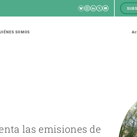
Bluesky
Instagram
Linkedin
Twitter
Youtube
SUBS
RRSS
M
to
UIÉNES SOMOS
Ac
tion
IGACIÓN
CIENCIA EN ACCIÓN
ÚNETE A 
io de investigación
Impacto
Bolsa de t
sidad
Soluciones
Estrategi
global
Innovación
Oportunid
enta las emisiones de
amento de ecosistemas
Política y gestión
Pide tu 