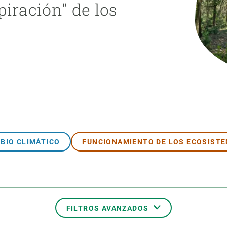
piración" de los
ión de la Tierra
Servicios técnicos
Pide tu 
ransversales
Programa
ciones
Visitante
s Actions
Un lugar d
Desarroll
Seminario
Te ofrec
BIO CLIMÁTICO
FUNCIONAMIENTO DE LOS ECOSIST
FILTROS AVANZADOS