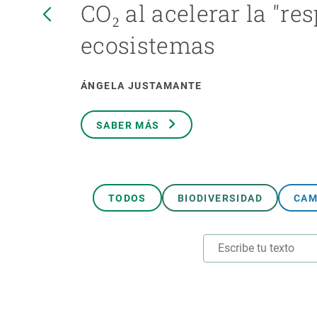
CO₂ al acelerar la "res
Marca y logotipos
Observac
Instalaciones
Temas t
ecosistemas
Equidad, Diversidad e Inclusión (EDI)
Publica
Oficina de prensa
Synthesi
ÁNGELA JUSTAMANTE
Ciencia abierta y gestión del conocimiento
Documentación
SABER MÁS
NOTICIAS Y AGENDA
Agenda
Eventos anteriores
TODOS
BIODIVERSIDAD
CAM
Actualidad
Noticias
Biodiversidad
Cambio global
Funcionamiento de los ecosistemas