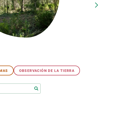
beca ERC
 de másteres y doctorado
 o sabático
onde crecer
o de carrera
s y actividades internas
emos formación
EMAS
OBSERVACIÓN DE LA TIERRA