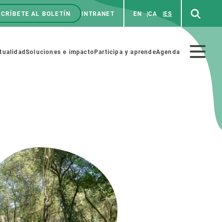
CRÍBETE AL BOLETÍN
INTRANET
EN
CA
ES
enú
p
Menú
tualidad
Soluciones e impacto
Participa y aprende
Agenda
secundario
NOSOTROS
PARTICIPA
rabajo
Cienca y arte
a de Recursos Humanos
Haz ciencia con nosotros
ades académicas
Materiales educativos
MSCA-PF
COLABORA