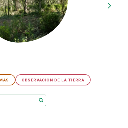
beca ERC
 de másteres y doctorado
 o sabático
onde crecer
o de carrera
s y actividades internas
emos formación
EMAS
OBSERVACIÓN DE LA TIERRA