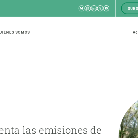
Bluesky
Instagram
Linkedin
Twitter
Youtube
SUBS
RRSS
M
to
UIÉNES SOMOS
Ac
tion
IGACIÓN
CIENCIA EN ACCIÓN
ÚNETE A 
io de investigación
Impacto
Bolsa de t
sidad
Soluciones
Estrategi
global
Innovación
Oportunid
enta las emisiones de
amento de ecosistemas
Política y gestión
Pide tu 