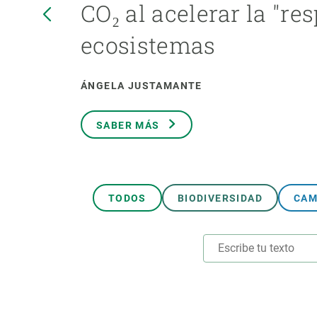
CO₂ al acelerar la "res
Marca y logotipos
Observac
Instalaciones
Temas t
ecosistemas
Equidad, Diversidad e Inclusión (EDI)
Publica
Oficina de prensa
Synthesi
ÁNGELA JUSTAMANTE
Ciencia abierta y gestión del conocimiento
Documentación
SABER MÁS
NOTICIAS Y AGENDA
Agenda
Eventos anteriores
TODOS
BIODIVERSIDAD
CAM
Actualidad
Noticias
Biodiversidad
Cambio global
Funcionamiento de los ecosistemas