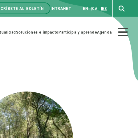
CRÍBETE AL BOLETÍN
INTRANET
EN
CA
ES
enú
p
Menú
tualidad
Soluciones e impacto
Participa y aprende
Agenda
secundario
NOSOTROS
PARTICIPA
rabajo
Cienca y arte
a de Recursos Humanos
Haz ciencia con nosotros
ades académicas
Materiales educativos
MSCA-PF
COLABORA