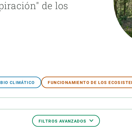
piración" de los
ión de la Tierra
Servicios técnicos
Pide tu 
ransversales
Programa
ciones
Visitante
s Actions
Un lugar d
Desarroll
Seminario
Te ofrec
BIO CLIMÁTICO
FUNCIONAMIENTO DE LOS ECOSIST
FILTROS AVANZADOS