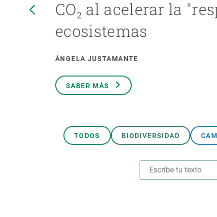
CO₂ al acelerar la "res
Marca y logotipos
Observac
Instalaciones
Temas t
ecosistemas
Equidad, Diversidad e Inclusión (EDI)
Publica
Oficina de prensa
Synthesi
ÁNGELA JUSTAMANTE
Ciencia abierta y gestión del conocimiento
Documentación
SABER MÁS
NOTICIAS Y AGENDA
Agenda
Eventos anteriores
TODOS
BIODIVERSIDAD
CAM
Actualidad
Noticias
Biodiversidad
Cambio global
Funcionamiento de los ecosistemas