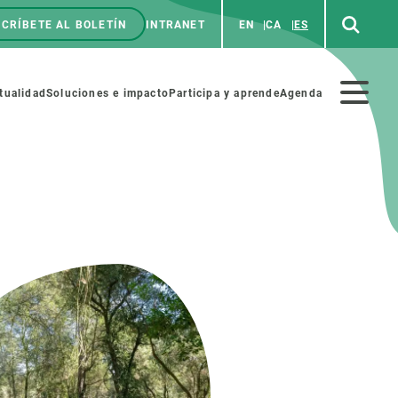
CRÍBETE AL BOLETÍN
INTRANET
EN
CA
ES
enú
p
Menú
tualidad
Soluciones e impacto
Participa y aprende
Agenda
secundario
NOSOTROS
PARTICIPA
rabajo
Cienca y arte
a de Recursos Humanos
Haz ciencia con nosotros
ades académicas
Materiales educativos
MSCA-PF
COLABORA