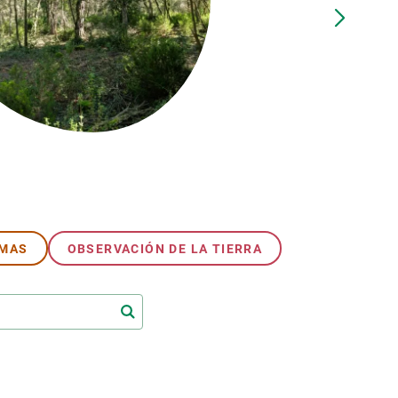
beca ERC
 de másteres y doctorado
 o sabático
onde crecer
o de carrera
s y actividades internas
emos formación
EMAS
OBSERVACIÓN DE LA TIERRA