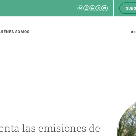
Bluesky
Instagram
Linkedin
Twitter
Youtube
SUBS
RRSS
M
to
UIÉNES SOMOS
Ac
tion
IGACIÓN
CIENCIA EN ACCIÓN
ÚNETE A 
io de investigación
Impacto
Bolsa de t
sidad
Soluciones
Estrategi
global
Innovación
Oportunid
enta las emisiones de
amento de ecosistemas
Política y gestión
Pide tu 