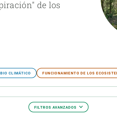
piración" de los
ión de la Tierra
Servicios técnicos
Pide tu 
ransversales
Programa
ciones
Visitante
s Actions
Un lugar d
Desarroll
Seminario
Te ofrec
BIO CLIMÁTICO
FUNCIONAMIENTO DE LOS ECOSIST
FILTROS AVANZADOS