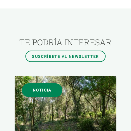
ÁREAS DE INVESTIGACIÓN
TEMAS TRANSVERSALES
TE PODRÍA INTERESAR
FORMATO
SUSCRÍBETE AL NEWSLETTER
AUTOR
NOTICIA