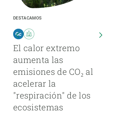
PARTICIPA
DESTACAMOS
DEST
NOTICIAS Y AGENDA
El calor extremo
Las
aumenta las
cer
emisiones de CO₂ al
ext
acelerar la
cad
"respiración" de los
má
ecosistemas
ÁNGE