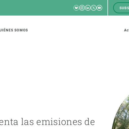
Bluesky
Instagram
Linkedin
Twitter
Youtube
SUBS
RRSS
M
to
UIÉNES SOMOS
Ac
tion
IGACIÓN
CIENCIA EN ACCIÓN
ÚNETE A 
io de investigación
Impacto
Bolsa de t
sidad
Soluciones
Estrategi
global
Innovación
Oportunid
enta las emisiones de
amento de ecosistemas
Política y gestión
Pide tu 