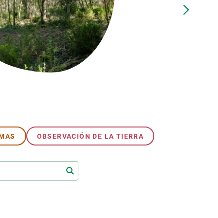
beca ERC
 de másteres y doctorado
 o sabático
onde crecer
o de carrera
s y actividades internas
emos formación
EMAS
OBSERVACIÓN DE LA TIERRA