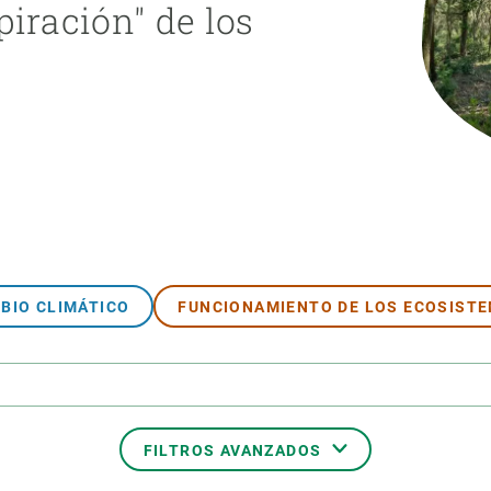
piración" de los
ión de la Tierra
Servicios técnicos
Pide tu 
ransversales
Programa
ciones
Visitante
s Actions
Un lugar d
Desarroll
Seminario
Te ofrec
BIO CLIMÁTICO
FUNCIONAMIENTO DE LOS ECOSIST
FILTROS AVANZADOS