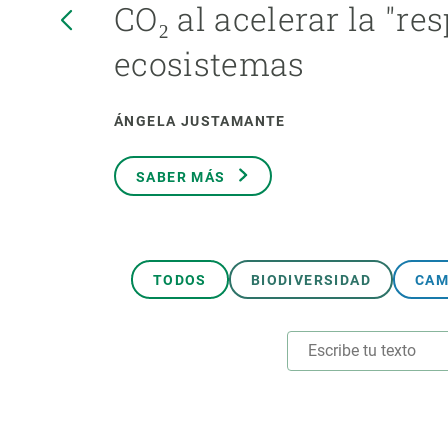
CO₂ al acelerar la "res
Marca y logotipos
Observac
Instalaciones
Temas t
ecosistemas
Equidad, Diversidad e Inclusión (EDI)
Publica
Oficina de prensa
Synthesi
ÁNGELA JUSTAMANTE
Ciencia abierta y gestión del conocimiento
Documentación
SABER MÁS
NOTICIAS Y AGENDA
Agenda
Eventos anteriores
TODOS
BIODIVERSIDAD
CAM
Actualidad
Noticias
Biodiversidad
Cambio global
Funcionamiento de los ecosistemas