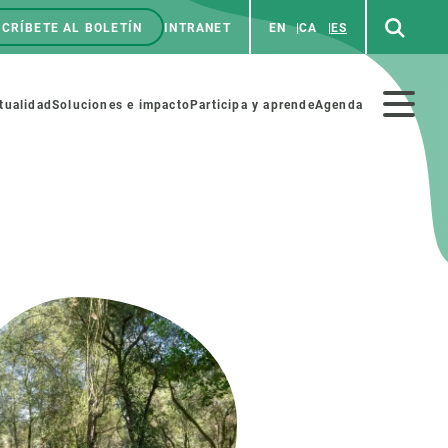
CRÍBETE AL BOLETÍN
INTRANET
EN
CA
ES
enú
p
Menú
tualidad
Soluciones e impacto
Participa y aprende
Agenda
secundario
NOSOTROS
PARTICIPA
rabajo
Cienca y arte
a de Recursos Humanos
Haz ciencia con nosotros
ades académicas
Materiales educativos
MSCA-PF
COLABORA