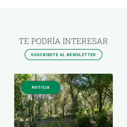
ÁREAS DE INVESTIGACIÓN
TEMAS TRANSVERSALES
TE PODRÍA INTERESAR
FORMATO
SUSCRÍBETE AL NEWSLETTER
AUTOR
NOTICIA