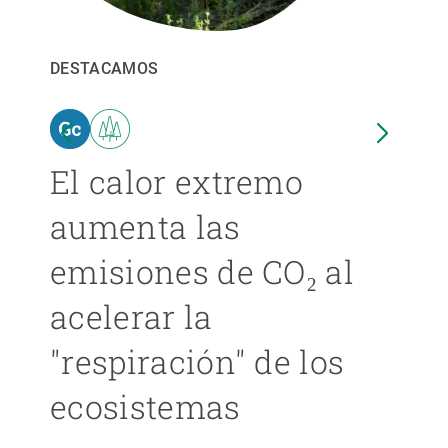
PARTICIPA
DESTACAMOS
DEST
NOTICIAS Y AGENDA
El calor extremo
Las
aumenta las
cer
emisiones de CO₂ al
ext
acelerar la
cad
"respiración" de los
má
ecosistemas
ÁNGE