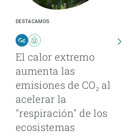
PARTICIPA
DESTACAMOS
DEST
NOTICIAS Y AGENDA
El calor extremo
Las
aumenta las
cer
emisiones de CO₂ al
ext
acelerar la
cad
"respiración" de los
má
ecosistemas
ÁNGE