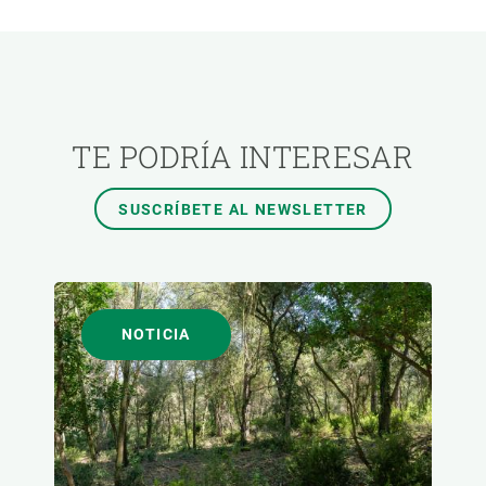
ÁREAS DE INVESTIGACIÓN
TEMAS TRANSVERSALES
TE PODRÍA INTERESAR
FORMATO
SUSCRÍBETE AL NEWSLETTER
AUTOR
NOTICIA