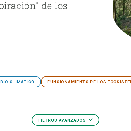
piración" de los
ión de la Tierra
Servicios técnicos
Pide tu 
ransversales
Programa
ciones
Visitante
s Actions
Un lugar d
Desarroll
Seminario
Te ofrec
BIO CLIMÁTICO
FUNCIONAMIENTO DE LOS ECOSIST
FILTROS AVANZADOS