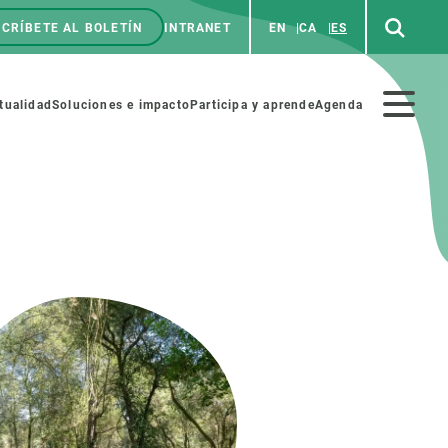
CRÍBETE AL BOLETÍN
INTRANET
EN
CA
ES
enú
p
Menú
tualidad
Soluciones e impacto
Participa y aprende
Agenda
secundario
NOSOTROS
PARTICIPA
rabajo
Cienca y arte
a de Recursos Humanos
Haz ciencia con nosotros
ades académicas
Materiales educativos
MSCA-PF
COLABORA