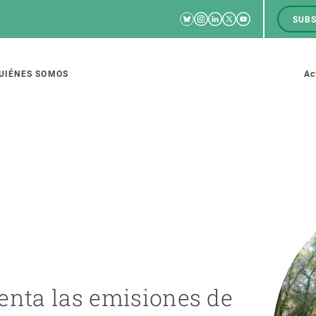
Bluesky
Instagram
Linkedin
Twitter
Youtube
SUBS
RRSS
M
to
UIÉNES SOMOS
Ac
tion
IGACIÓN
CIENCIA EN ACCIÓN
ÚNETE A 
io de investigación
Impacto
Bolsa de t
sidad
Soluciones
Estrategi
global
Innovación
Oportunid
enta las emisiones de
amento de ecosistemas
Política y gestión
Pide tu 