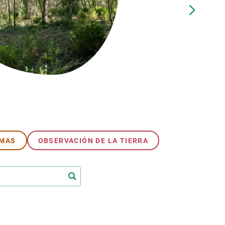
beca ERC
 de másteres y doctorado
 o sabático
onde crecer
o de carrera
s y actividades internas
emos formación
EMAS
OBSERVACIÓN DE LA TIERRA