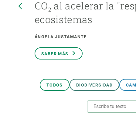
CO₂ al acelerar la "res
Marca y logotipos
Observac
Instalaciones
Temas t
ecosistemas
Equidad, Diversidad e Inclusión (EDI)
Publica
Oficina de prensa
Synthesi
ÁNGELA JUSTAMANTE
Ciencia abierta y gestión del conocimiento
Documentación
SABER MÁS
NOTICIAS Y AGENDA
Agenda
Eventos anteriores
TODOS
BIODIVERSIDAD
CAM
Actualidad
Noticias
Biodiversidad
Cambio global
Funcionamiento de los ecosistemas