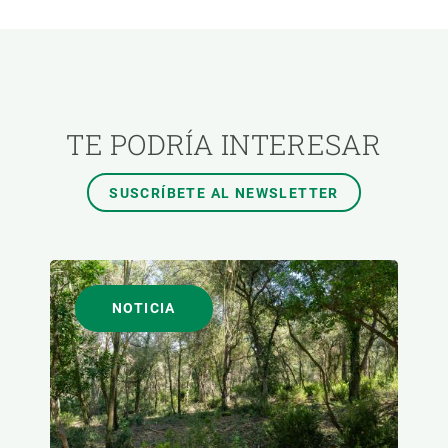
ÁREAS DE INVESTIGACIÓN
TEMAS TRANSVERSALES
TE PODRÍA INTERESAR
FORMATO
SUSCRÍBETE AL NEWSLETTER
AUTOR
NOTICIA