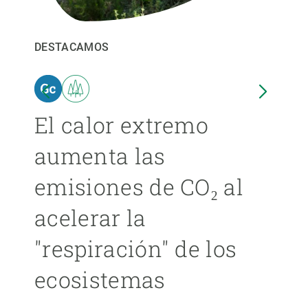
PARTICIPA
DESTACAMOS
DEST
NOTICIAS Y AGENDA
El calor extremo
Las
aumenta las
cer
emisiones de CO₂ al
ext
acelerar la
cad
"respiración" de los
má
ecosistemas
ÁNGE