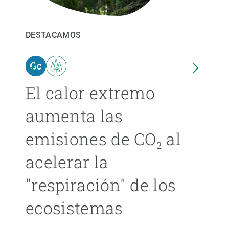
PARTICIPA
DESTACAMOS
DEST
NOTICIAS Y AGENDA
El calor extremo
Las
aumenta las
cer
emisiones de CO₂ al
ext
acelerar la
cad
"respiración" de los
má
ecosistemas
ÁNGE