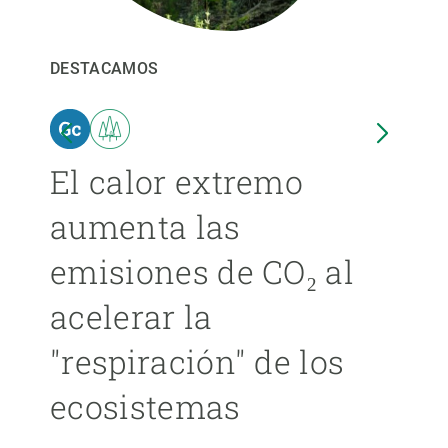
PARTICIPA
DESTACAMOS
DEST
NOTICIAS Y AGENDA
El calor extremo
Las
aumenta las
cer
emisiones de CO₂ al
ext
acelerar la
cad
"respiración" de los
má
ecosistemas
ÁNGE