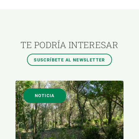
ÁREAS DE INVESTIGACIÓN
TEMAS TRANSVERSALES
TE PODRÍA INTERESAR
FORMATO
SUSCRÍBETE AL NEWSLETTER
AUTOR
NOTICIA