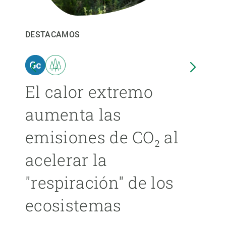
PARTICIPA
DESTACAMOS
DEST
NOTICIAS Y AGENDA
El calor extremo
Las
aumenta las
cer
emisiones de CO₂ al
ext
acelerar la
cad
"respiración" de los
má
ecosistemas
ÁNGE