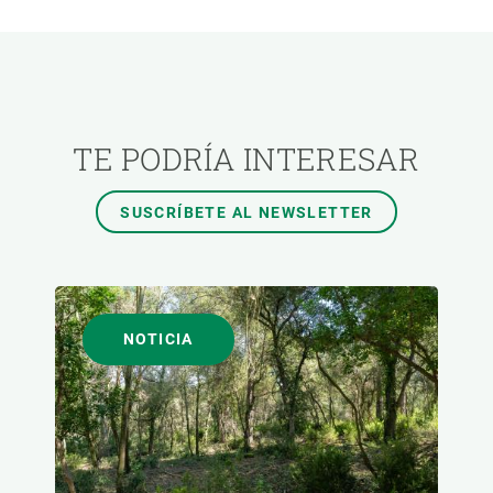
ÁREAS DE INVESTIGACIÓN
TEMAS TRANSVERSALES
TE PODRÍA INTERESAR
FORMATO
SUSCRÍBETE AL NEWSLETTER
AUTOR
NOTICIA