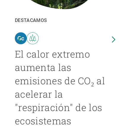
PARTICIPA
DESTACAMOS
DEST
NOTICIAS Y AGENDA
El calor extremo
Las
aumenta las
cer
emisiones de CO₂ al
ext
acelerar la
cad
"respiración" de los
má
ecosistemas
ÁNGE