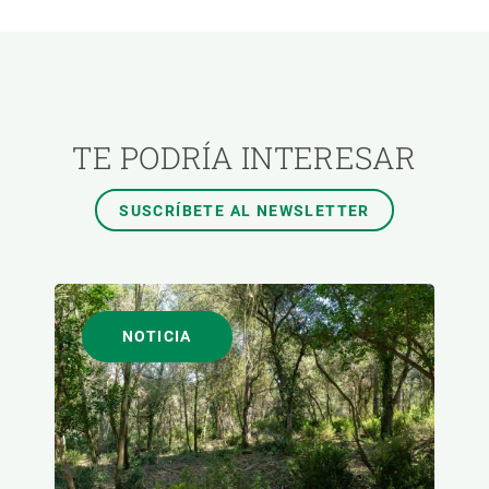
ÁREAS DE INVESTIGACIÓN
TEMAS TRANSVERSALES
TE PODRÍA INTERESAR
FORMATO
SUSCRÍBETE AL NEWSLETTER
AUTOR
NOTICIA