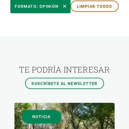
ÁREAS DE INVESTIGACIÓN
FORMATO: OPINIÓN
LIMPIAR TODOS
TEMAS TRANSVERSALES
FORMATO
AUTOR
TE PODRÍA INTERESAR
SUSCRÍBETE AL NEWSLETTER
NOTICIA