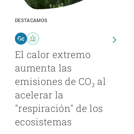
PARTICIPA
DESTACAMOS
DEST
NOTICIAS Y AGENDA
El calor extremo
Las
aumenta las
cer
emisiones de CO₂ al
ext
acelerar la
cad
"respiración" de los
má
ecosistemas
ÁNGE