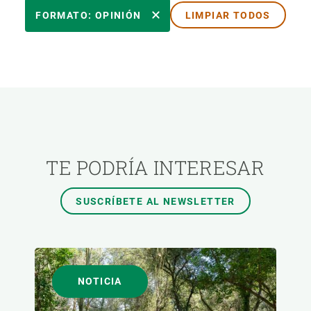
ÁREAS DE INVESTIGACIÓN
FORMATO: OPINIÓN
LIMPIAR TODOS
TEMAS TRANSVERSALES
FORMATO
AUTOR
TE PODRÍA INTERESAR
SUSCRÍBETE AL NEWSLETTER
NOTICIA