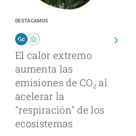
PARTICIPA
DESTACAMOS
DEST
NOTICIAS Y AGENDA
El calor extremo
Las
aumenta las
cer
emisiones de CO₂ al
ext
acelerar la
cad
"respiración" de los
má
ecosistemas
ÁNGE