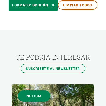
ÁREAS DE INVESTIGACIÓN
FORMATO: OPINIÓN
LIMPIAR TODOS
TEMAS TRANSVERSALES
FORMATO
AUTOR
TE PODRÍA INTERESAR
SUSCRÍBETE AL NEWSLETTER
NOTICIA