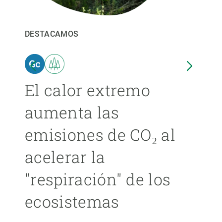
PARTICIPA
DESTACAMOS
DEST
NOTICIAS Y AGENDA
El calor extremo
Las
aumenta las
cer
emisiones de CO₂ al
ext
acelerar la
cad
"respiración" de los
má
ecosistemas
ÁNGE