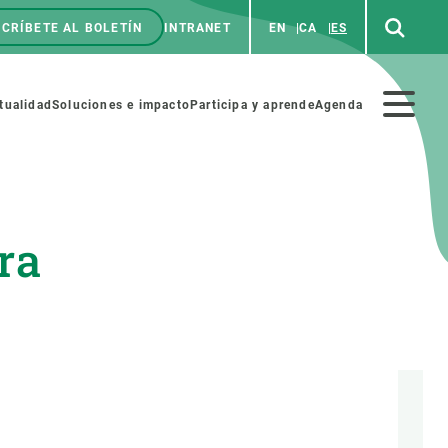
CRÍBETE AL BOLETÍN
INTRANET
EN
CA
ES
enú
p
Menú
tualidad
Soluciones e impacto
Participa y aprende
Agenda
secundario
ra
NOSOTROS
PARTICIPA
rabajo
Cienca y arte
a de Recursos Humanos
Haz ciencia con nosotros
ades académicas
Materiales educativos
MSCA-PF
COLABORA