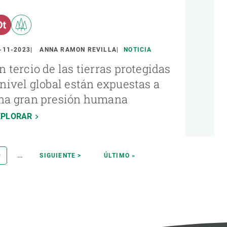
-11-2023
ANNA RAMON REVILLA
NOTICIA
n tercio de las tierras protegidas
 nivel global están expuestas a
na gran presión humana
XPLORAR
…
PÁGINA
9
SIGUIENTE
SIGUIENTE >
ÚLTIMA
ÚLTIMO »
PÁGINA
PÁGINA