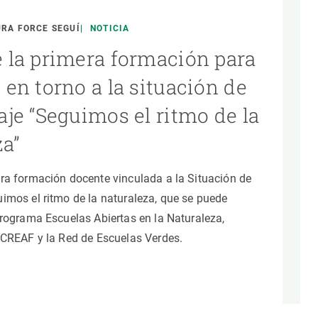
beca ERC
 de másteres y doctorado
RA FORCE SEGUÍ
NOTICIA
 o sabático
 la primera formación para
onde crecer
en torno a la situación de
o de carrera
aje “Seguimos el ritmo de la
s y actividades internas
za”
emos formación
ra formación docente vinculada a la Situación de
imos el ritmo de la naturaleza, que se puede
programa Escuelas Abiertas en la Naturaleza,
 CREAF y la Red de Escuelas Verdes.