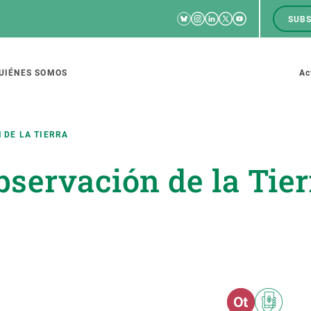
Bluesky
Instagram
Linkedin
Twitter
Youtube
SUBS
RRSS
M
to
UIÉNES SOMOS
Ac
tion
 DE LA TIERRA
bservación de la Tier
IGACIÓN
CIENCIA EN ACCIÓN
ÚNETE A 
io de investigación
Impacto
Bolsa de t
sidad
Soluciones
Estrategi
global
Innovación
Oportunid
amento de ecosistemas
Política y gestión
Pide tu 