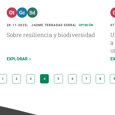
28-11-2023
JAUME TERRADAS SERRA
OPINIÓN
07
Sobre resiliencia y biodiversidad
U
a
u
EXPLORAR
E
PÁGINA
1
PÁGINA
2
PÁGINA
3
PÁGINA
4
PÁGINA
5
PÁGINA
6
PÁGINA
7
PÁGINA
8
ACTUAL