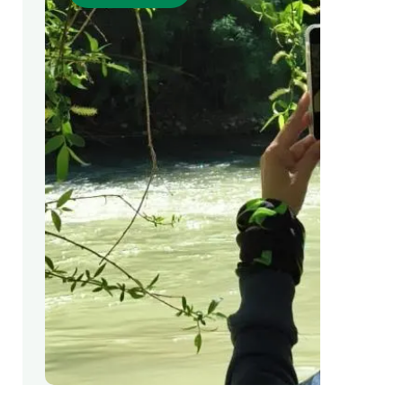
Marca y logotipos
Observac
Instalaciones
Temas t
Equidad, Diversidad e Inclusión (EDI)
Publica
Oficina de prensa
Synthesi
Ciencia abierta y gestión del conocimiento
Documentación
NOTICIAS Y AGENDA
Agenda
Eventos anteriores
Actualidad
Noticias
Biodiversidad
Cambio global
Funcionamiento de los ecosistemas