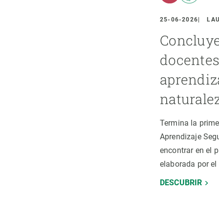
ión de la Tierra
Servicios técnicos
Pide tu 
ransversales
Programa
25-06-2026
LAU
ciones
Visitante
Concluye
s Actions
Un lugar d
docentes 
Desarroll
aprendiz
Seminario
naturale
Te ofrec
Termina la prime
Aprendizaje Segu
encontrar en el 
elaborada por el
DESCUBRIR