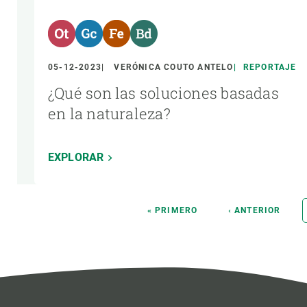
05-12-2023
VERÓNICA COUTO ANTELO
REPORTAJE
¿Qué son las soluciones basadas
en la naturaleza?
EXPLORAR
Paginación
PRIMERA
« PRIMERO
PÁGINA
‹ ANTERIOR
PÁGINA
ANTERIOR