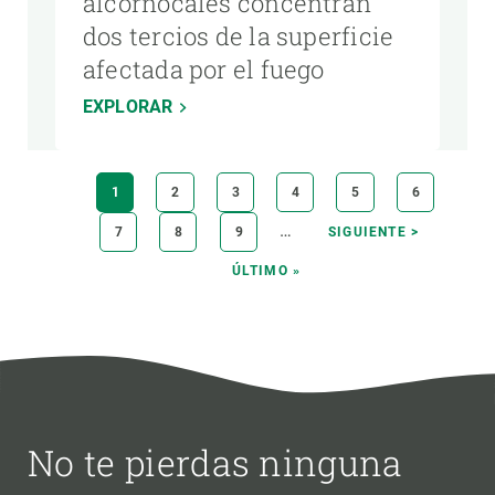
alcornocales concentran
dos tercios de la superficie
afectada por el fuego
EXPLORAR
Paginación
PÁGINA
1
PÁGINA
2
PÁGINA
3
PÁGINA
4
PÁGINA
5
PÁGINA
6
ACTUAL
…
PÁGINA
7
PÁGINA
8
PÁGINA
9
SIGUIENTE
SIGUIENTE >
PÁGINA
ÚLTIMA
ÚLTIMO »
PÁGINA
No te pierdas ninguna