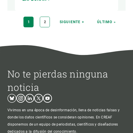
Paginación
PÁGINA
1
PÁGINA
2
SIGUIENTE
SIGUIENTE >
ÚLTIMA
ÚLTIMO »
ACTUAL
PÁGINA
PÁGINA
No te pierdas ninguna
noticia
Bluesky
Instagram
Linkedin
Twitter
Youtube
Vivimos en una época de desinformación, llena de noticias falsas y
donde los datos científicos se consideran opiniones. En CREAF
disponemos de un equipo de periodistas, científicos y diseñadores
dedicados a la difusión del conocimiento.