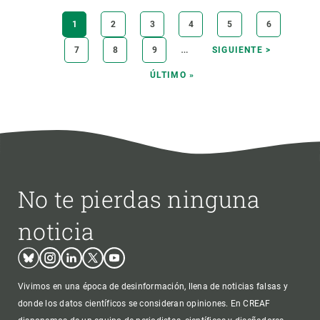
Paginación
PÁGINA
1
PÁGINA
2
PÁGINA
3
PÁGINA
4
PÁGINA
5
PÁGINA
6
ACTUAL
…
PÁGINA
7
PÁGINA
8
PÁGINA
9
SIGUIENTE
SIGUIENTE >
PÁGINA
ÚLTIMA
ÚLTIMO »
PÁGINA
No te pierdas ninguna
noticia
Bluesky
Instagram
Linkedin
Twitter
Youtube
Vivimos en una época de desinformación, llena de noticias falsas y
donde los datos científicos se consideran opiniones. En CREAF