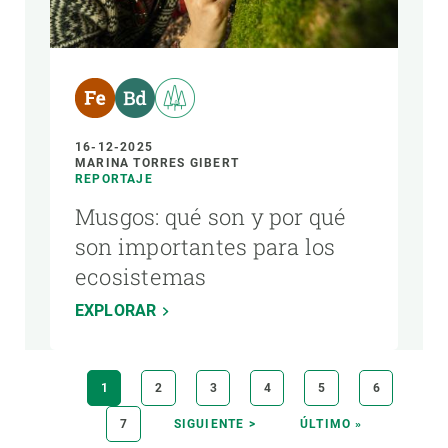
16-12-2025
MARINA TORRES GIBERT
REPORTAJE
Musgos: qué son y por qué
son importantes para los
ecosistemas
EXPLORAR
Paginación
PÁGINA
1
PÁGINA
2
PÁGINA
3
PÁGINA
4
PÁGINA
5
PÁGINA
6
ACTUAL
PÁGINA
7
SIGUIENTE
SIGUIENTE >
ÚLTIMA
ÚLTIMO »
PÁGINA
PÁGINA