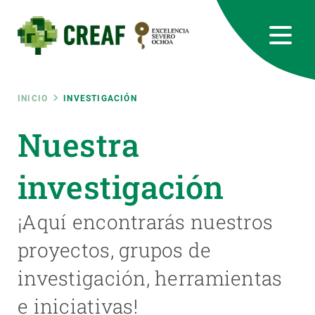
Pasar
al
contenido
principal
CREAF
EN
CA
ES
Bluesky
Instagram
Linkedin
Twitter
Youtube
RRSS
Ruta
INICIO
INVESTIGACIÓN
Featured
Nuestra
INTRANET
de
responsive
investigación
navegación
Responsive
¡Aquí encontrarás nuestros
SOBRE NOSOTROS
proyectos, grupos de
menu
INVESTIGACIÓN
investigación, herramientas
CIENCIA EN ACCIÓN
e iniciativas!
ÚNETE A NOSOTROS