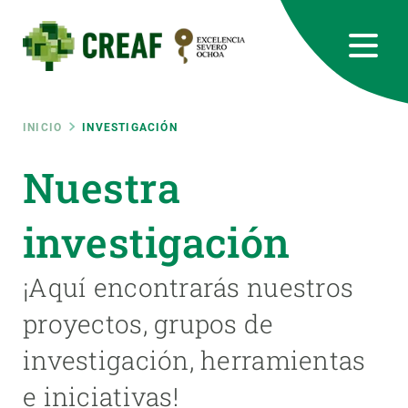
Pasar
al
contenido
principal
CREAF
EN
CA
ES
Bluesky
Instagram
Linkedin
Twitter
Youtube
RRSS
Ruta
INICIO
INVESTIGACIÓN
Featured
Nuestra
INTRANET
de
responsive
investigación
navegación
Responsive
¡Aquí encontrarás nuestros
SOBRE NOSOTROS
proyectos, grupos de
menu
INVESTIGACIÓN
investigación, herramientas
CIENCIA EN ACCIÓN
e iniciativas!
ÚNETE A NOSOTROS