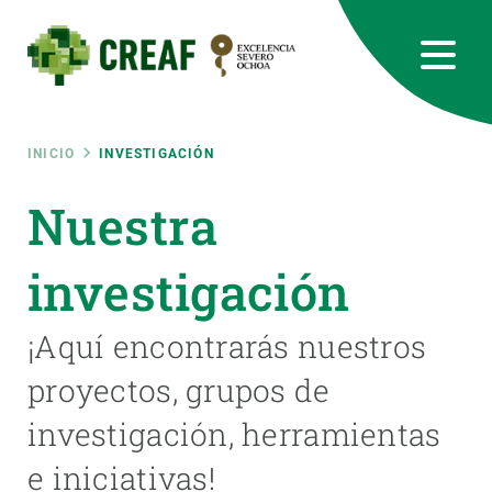
Pasar
al
contenido
principal
CREAF
EN
CA
ES
Bluesky
Instagram
Linkedin
Twitter
Youtube
RRSS
Ruta
INICIO
INVESTIGACIÓN
Featured
Nuestra
INTRANET
de
responsive
investigación
navegación
Responsive
¡Aquí encontrarás nuestros
SOBRE NOSOTROS
proyectos, grupos de
menu
INVESTIGACIÓN
investigación, herramientas
CIENCIA EN ACCIÓN
e iniciativas!
ÚNETE A NOSOTROS