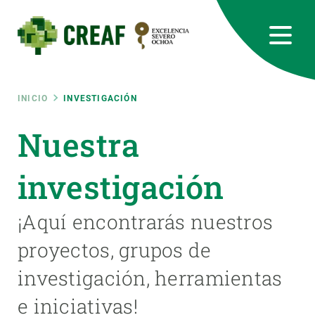
Pasar
al
contenido
principal
CREAF
EN
CA
ES
Bluesky
Instagram
Linkedin
Twitter
Youtube
RRSS
Ruta
INICIO
INVESTIGACIÓN
Featured
Nuestra
INTRANET
de
responsive
investigación
navegación
Responsive
¡Aquí encontrarás nuestros
SOBRE NOSOTROS
proyectos, grupos de
menu
INVESTIGACIÓN
investigación, herramientas
CIENCIA EN ACCIÓN
e iniciativas!
ÚNETE A NOSOTROS