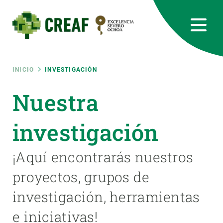
Pasar
al
contenido
principal
CREAF
EN
CA
ES
Bluesky
Instagram
Linkedin
Twitter
Youtube
RRSS
Ruta
INICIO
INVESTIGACIÓN
Featured
Nuestra
INTRANET
de
responsive
investigación
navegación
Responsive
¡Aquí encontrarás nuestros
SOBRE NOSOTROS
proyectos, grupos de
menu
INVESTIGACIÓN
investigación, herramientas
CIENCIA EN ACCIÓN
e iniciativas!
ÚNETE A NOSOTROS