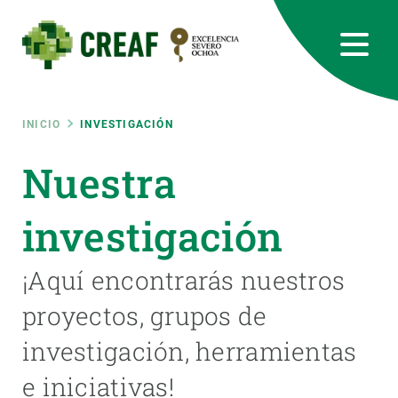
Pasar
al
contenido
principal
CREAF
EN
CA
ES
Bluesky
Instagram
Linkedin
Twitter
Youtube
RRSS
Ruta
INICIO
INVESTIGACIÓN
Featured
Nuestra
INTRANET
de
responsive
investigación
navegación
Responsive
¡Aquí encontrarás nuestros
SOBRE NOSOTROS
proyectos, grupos de
menu
INVESTIGACIÓN
investigación, herramientas
CIENCIA EN ACCIÓN
e iniciativas!
ÚNETE A NOSOTROS